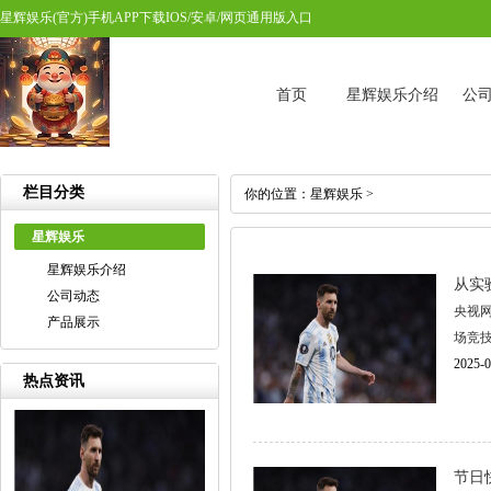
星辉娱乐(官方)手机APP下载IOS/安卓/网页通用版入口
首页
星辉娱乐介绍
公
栏目分类
你的位置：
星辉娱乐
>
星辉娱乐
星辉娱乐介绍
从实
公司动态
央视
产品展示
场竞技
2025-0
热点资讯
节日